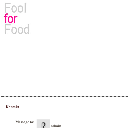
Rezepte, Kochbücher & Kulinarisches
Kontakt
Message to:
admin