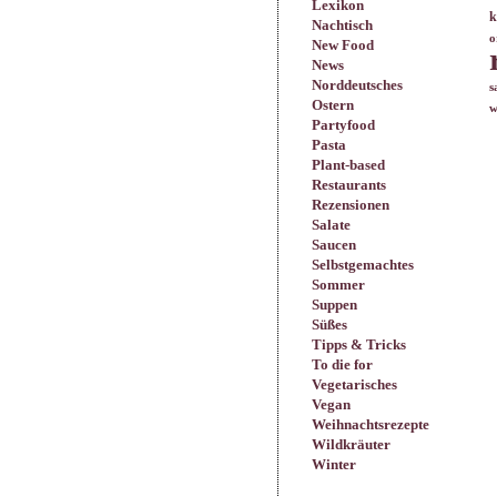
Lexikon
k
Nachtisch
o
New Food
News
Norddeutsches
s
Ostern
w
Partyfood
Pasta
Plant-based
Restaurants
Rezensionen
Salate
Saucen
Selbstgemachtes
Sommer
Suppen
Süßes
Tipps & Tricks
To die for
Vegetarisches
Vegan
Weihnachtsrezepte
Wildkräuter
Winter