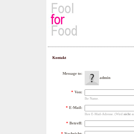
Rezepte, Kochbücher & Kulin
Kontakt
Message to:
admin
*
Von:
Ihr Name.
*
E-Mail:
Ihre E-Mail-Adresse. (Wird
nicht
au
*
Betreff:
*
Nachricht: