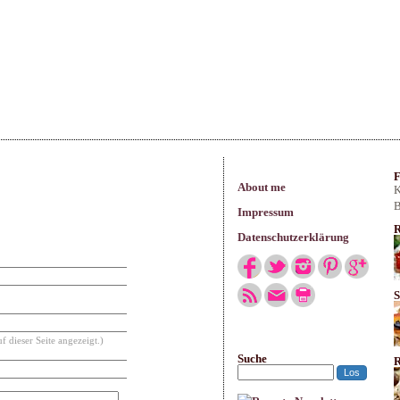
arisches
F
About me
K
B
Impressum
R
Datenschutzerklärung
S
f dieser Seite angezeigt.)
Suche
R