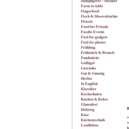
Dampfgarer / Steamer
Farm to table
Fingerfood
Fisch & Meeresfrüchte
Fleisch
Food for Friends
Foodie-Events
Fool for gadgets
Fool for photos
Frühling
Frühstück & Brunch
Fundstücke
Geflügel
Getränke
Gut & Günstig
Herbst
In English
Klassiker
Kochschulen
Kuchen & Kekse
Glutenfrei
B
Hefeteig
Käse
a
Küchentechnik
e
Landleben
h