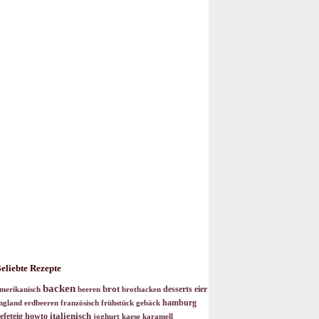
eliebte Rezepte
backen
brot
desserts
eier
merikanisch
beeren
brotbacken
hamburg
ngland
erdbeeren
französisch
frühstück
gebäck
italienisch
efeteig
howto
joghurt
kaese
karamell