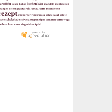
kuchen
artoffeln
käse
kekse
kokos
mandeln
mehlspeisen
pasta
restaurants
rangen
ostern
reis
rezensionen
rezept
rhabarber
rind
rucola
sahne
salat
salate
schokolade
unterwegs
auce
schweiz
suppen
tipps
tomaten
eihnachten
xmas
ziegenkäse
äpfel