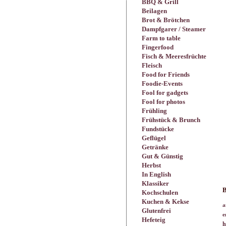
BBQ & Grill
Beilagen
Brot & Brötchen
Dampfgarer / Steamer
Farm to table
Fingerfood
Fisch & Meeresfrüchte
Fleisch
Food for Friends
Foodie-Events
Fool for gadgets
Fool for photos
Frühling
Frühstück & Brunch
Fundstücke
Geflügel
Getränke
Gut & Günstig
Herbst
In English
Klassiker
B
Kochschulen
Kuchen & Kekse
a
Glutenfrei
e
Hefeteig
h