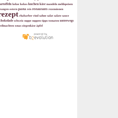
kuchen
artoffeln
käse
kekse
kokos
mandeln
mehlspeisen
pasta
restaurants
rangen
ostern
reis
rezensionen
rezept
rhabarber
rind
sahne
salat
salate
sauce
chokolade
unterwegs
schweiz
suppe
suppen
tipps
tomaten
eihnachten
xmas
ziegenkäse
äpfel