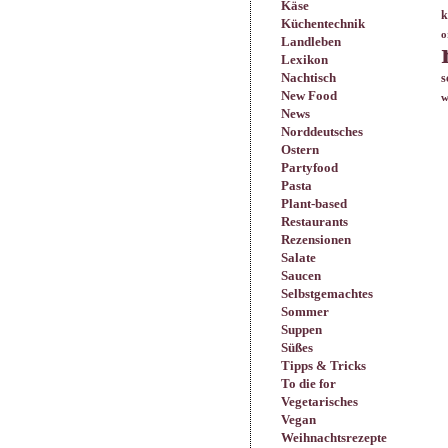
Käse
k
Küchentechnik
o
Landleben
Lexikon
Nachtisch
s
New Food
w
News
Norddeutsches
Ostern
Partyfood
Pasta
Plant-based
Restaurants
Rezensionen
Salate
Saucen
Selbstgemachtes
Sommer
Suppen
Süßes
Tipps & Tricks
To die for
Vegetarisches
Vegan
Weihnachtsrezepte