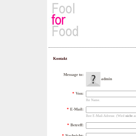
Rezepte, Kochbücher & Kulin
Kontakt
Message to:
admin
*
Von:
Ihr Name.
*
E-Mail:
Ihre E-Mail-Adresse. (Wird
nicht
au
*
Betreff:
*
Nachricht: