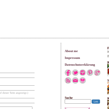
arisches
F
About me
K
B
Impressum
R
Datenschutzerklärung
S
f dieser Seite angezeigt.)
Suche
R