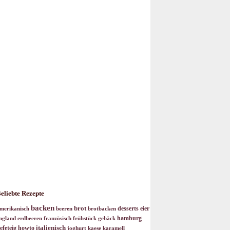
eliebte Rezepte
backen
brot
desserts
eier
merikanisch
beeren
brotbacken
hamburg
ngland
erdbeeren
französisch
frühstück
gebäck
italienisch
efeteig
howto
joghurt
kaese
karamell