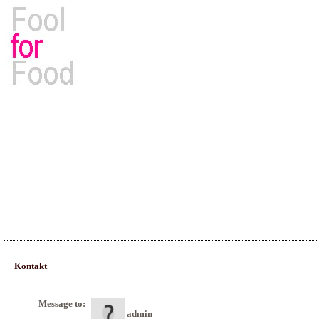
Rezepte, Kochbücher & Kulinarisches
Kontakt
Message to:
admin