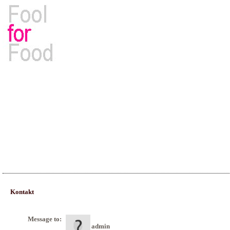
Rezepte, Kochbücher & Kulinarisches
Kontakt
Message to:
admin