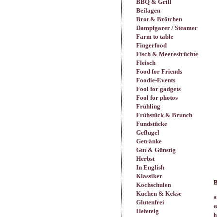
BBQ & Grill
Beilagen
Brot & Brötchen
Dampfgarer / Steamer
Farm to table
Fingerfood
Fisch & Meeresfrüchte
Fleisch
Food for Friends
Foodie-Events
Fool for gadgets
Fool for photos
Frühling
Frühstück & Brunch
Fundstücke
Geflügel
Getränke
Gut & Günstig
Herbst
In English
Klassiker
B
Kochschulen
Kuchen & Kekse
a
Glutenfrei
e
Hefeteig
h