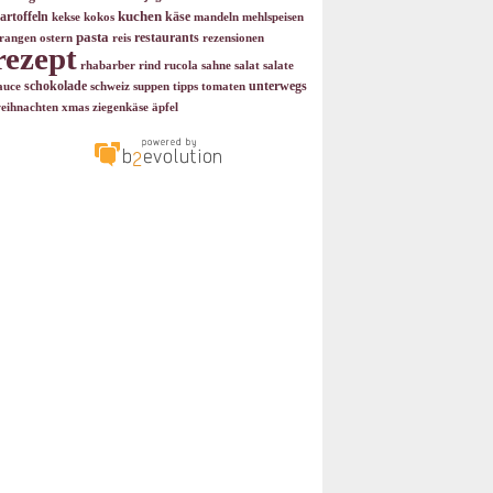
kuchen
artoffeln
käse
kekse
kokos
mandeln
mehlspeisen
pasta
restaurants
rangen
ostern
reis
rezensionen
rezept
rhabarber
rind
rucola
sahne
salat
salate
schokolade
unterwegs
auce
schweiz
suppen
tipps
tomaten
eihnachten
xmas
ziegenkäse
äpfel