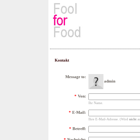
Rezepte, Kochbücher & Kulin
Kontakt
Message to:
admin
*
Von:
Ihr Name.
*
E-Mail:
Ihre E-Mail-Adresse. (Wird
nicht
au
*
Betreff:
*
Nachricht: