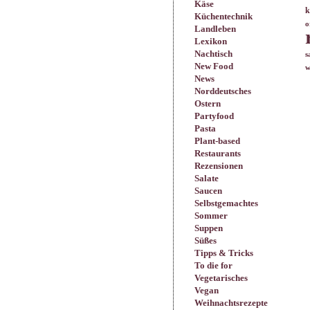
Käse
k
Küchentechnik
o
Landleben
Lexikon
Nachtisch
s
New Food
w
News
Norddeutsches
Ostern
Partyfood
Pasta
Plant-based
Restaurants
Rezensionen
Salate
Saucen
Selbstgemachtes
Sommer
Suppen
Süßes
Tipps & Tricks
To die for
Vegetarisches
Vegan
Weihnachtsrezepte