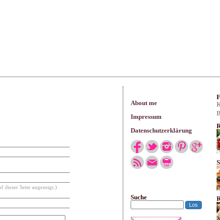
arisches
F
About me
K
B
Impressum
R
Datenschutzerklärung
S
f dieser Seite angezeigt.)
Suche
R