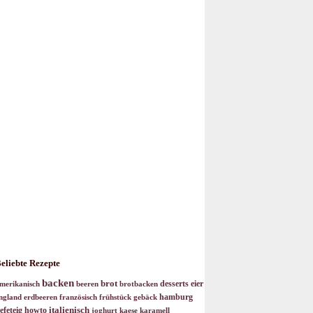
eliebte Rezepte
backen
brot
desserts
eier
merikanisch
beeren
brotbacken
hamburg
ngland
erdbeeren
französisch
frühstück
gebäck
italienisch
efeteig
howto
joghurt
kaese
karamell