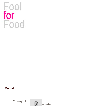
Rezepte, Kochbücher & Kulinarisches
Kontakt
Message to:
admin