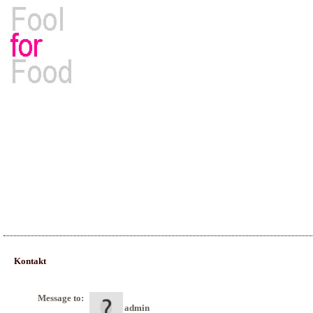
Rezepte, Kochbücher & Kulinarisches
Kontakt
Message to:
admin