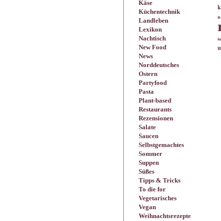
Käse
k
Küchentechnik
o
Landleben
Lexikon
Nachtisch
s
New Food
u
News
Norddeutsches
Ostern
Partyfood
Pasta
Plant-based
Restaurants
Rezensionen
Salate
Saucen
Selbstgemachtes
Sommer
Suppen
Süßes
Tipps & Tricks
To die for
Vegetarisches
Vegan
Weihnachtsrezepte