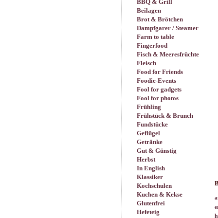
BBQ & Grill
Beilagen
Brot & Brötchen
Dampfgarer / Steamer
Farm to table
Fingerfood
Fisch & Meeresfrüchte
Fleisch
Food for Friends
Foodie-Events
Fool for gadgets
Fool for photos
Frühling
Frühstück & Brunch
Fundstücke
Geflügel
Getränke
Gut & Günstig
Herbst
In English
Klassiker
B
Kochschulen
Kuchen & Kekse
a
Glutenfrei
e
Hefeteig
h