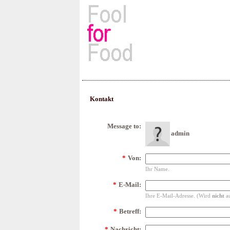
Rezepte, Kochbücher & Kulin
Kontakt
Message to:
admin
*
Von:
Ihr Name.
*
E-Mail:
Ihre E-Mail-Adresse. (Wird
nicht
au
*
Betreff:
*
Nachricht: