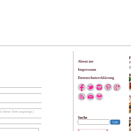
arisches
F
About me
K
B
Impressum
R
Datenschutzerklärung
S
f dieser Seite angezeigt.)
Suche
R