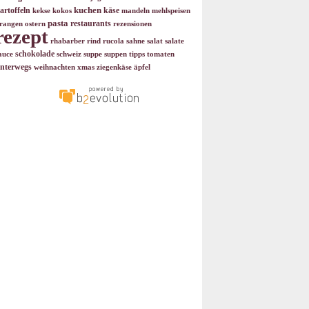
kuchen
artoffeln
käse
kekse
kokos
mandeln
mehlspeisen
pasta
restaurants
rangen
ostern
rezensionen
rezept
rhabarber
rind
rucola
sahne
salat
salate
schokolade
auce
schweiz
suppe
suppen
tipps
tomaten
nterwegs
weihnachten
xmas
ziegenkäse
äpfel