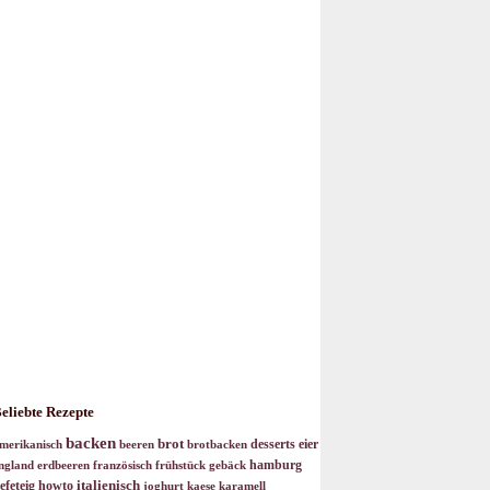
eliebte Rezepte
backen
brot
desserts
eier
merikanisch
beeren
brotbacken
hamburg
ngland
erdbeeren
französisch
frühstück
gebäck
italienisch
efeteig
howto
joghurt
kaese
karamell