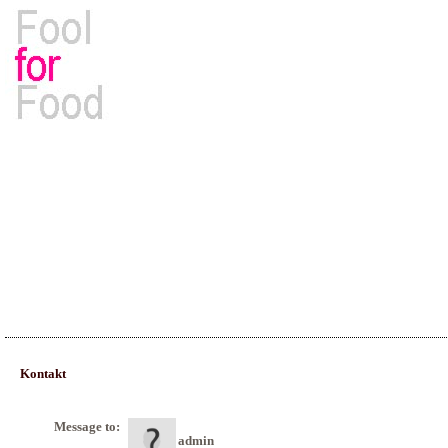
Rezepte, Kochbücher & Kulinarisches
Kontakt
Message to:
admin