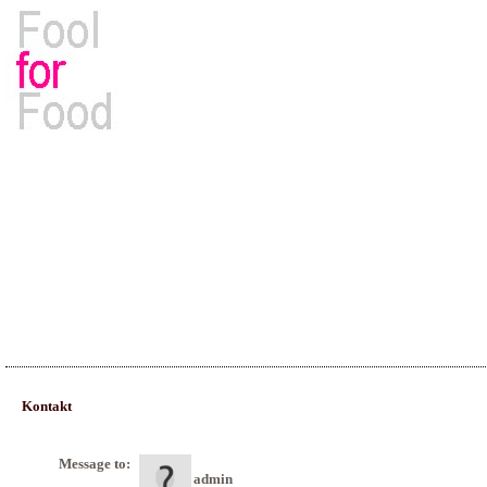
Rezepte, Kochbücher & Kulinarisches
Kontakt
Message to:
admin