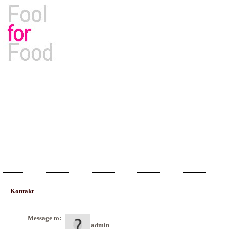
Rezepte, Kochbücher & Kulinarisches
Kontakt
Message to:
admin