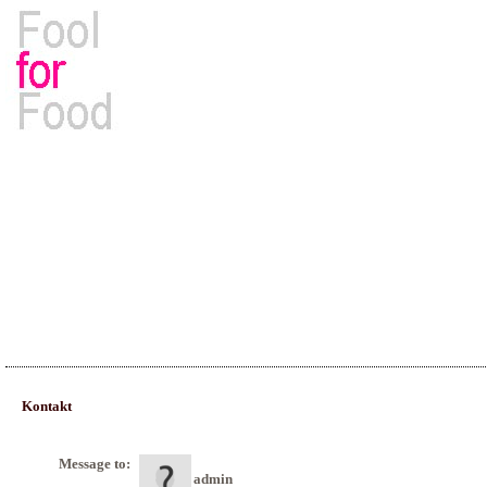
Rezepte, Kochbücher & Kulinarisches
Kontakt
Message to:
admin