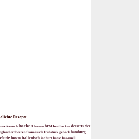
eliebte Rezepte
backen
brot
desserts
eier
merikanisch
beeren
brotbacken
hamburg
ngland
erdbeeren
französisch
frühstück
gebäck
italienisch
efeteig
howto
joghurt
kaese
karamell