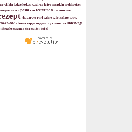
kuchen
artoffeln
käse
kekse
kokos
mandeln
mehlspeisen
pasta
restaurants
rangen
ostern
reis
rezensionen
rezept
rhabarber
rind
sahne
salat
salate
sauce
chokolade
unterwegs
schweiz
suppe
suppen
tipps
tomaten
eihnachten
xmas
ziegenkäse
äpfel