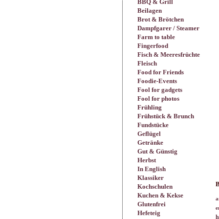
BBQ & Grill
Beilagen
Brot & Brötchen
Dampfgarer / Steamer
Farm to table
Fingerfood
Fisch & Meeresfrüchte
Fleisch
Food for Friends
Foodie-Events
Fool for gadgets
Fool for photos
Frühling
Frühstück & Brunch
Fundstücke
Geflügel
Getränke
Gut & Günstig
Herbst
In English
Klassiker
B
Kochschulen
Kuchen & Kekse
a
Glutenfrei
e
Hefeteig
h