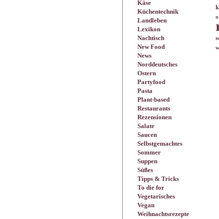
Käse
k
Küchentechnik
o
Landleben
Lexikon
Nachtisch
s
New Food
w
News
Norddeutsches
Ostern
Partyfood
Pasta
Plant-based
Restaurants
Rezensionen
Salate
Saucen
Selbstgemachtes
Sommer
Suppen
Süßes
Tipps & Tricks
To die for
Vegetarisches
Vegan
Weihnachtsrezepte