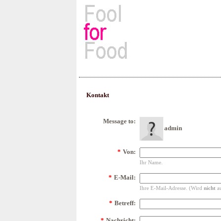
Rezepte, Kochbücher & Kulin
Kontakt
Message to:
admin
*
Von:
Ihr Name.
*
E-Mail:
Ihre E-Mail-Adresse. (Wird
nicht
au
*
Betreff:
*
Nachricht: