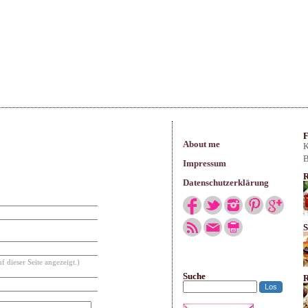
arisches
F
About me
K
B
Impressum
R
Datenschutzerklärung
S
f dieser Seite angezeigt.)
Suche
R