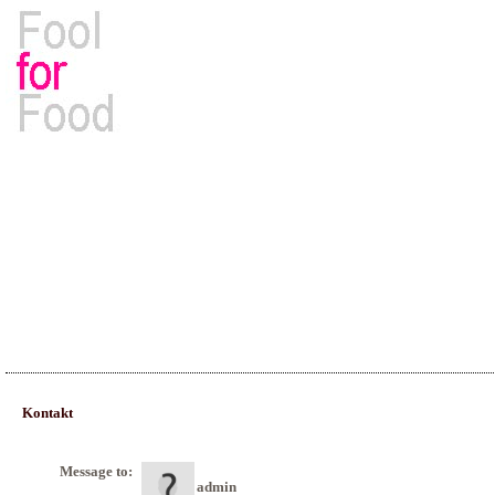
Rezepte, Kochbücher & Kulinarisches
Kontakt
Message to:
admin