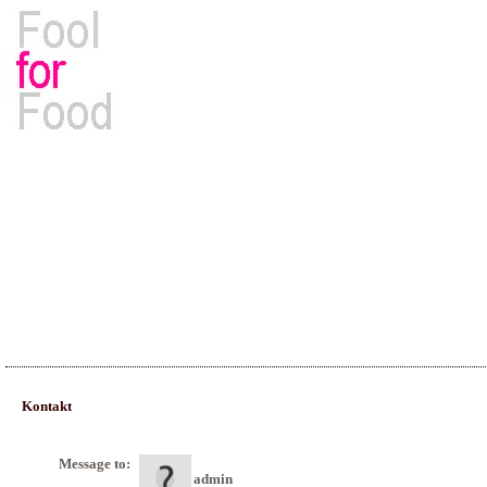
Rezepte, Kochbücher & Kulinarisches
Kontakt
Message to:
admin